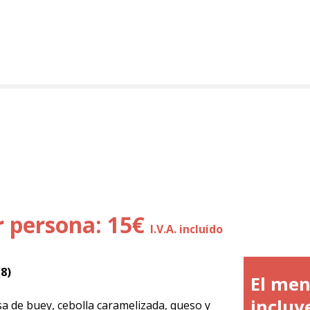
r persona: 15€
I.V.A. incluido
8)
El me
incluy
 de buey, cebolla caramelizada, queso y