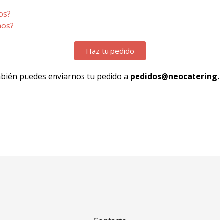
os?
mos?
Haz tu pedido
bién puedes enviarnos tu pedido a
pedidos@neocatering