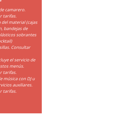
 de camarero.
 tarifas.
 del material (cajas
n, bandejas de
plásticos sobrantes
cktail)
illas. Consultar
luye el servicio de
estos menús.
 tarifas.
e música con DJ u
vicios auxiliares.
 tarifas.