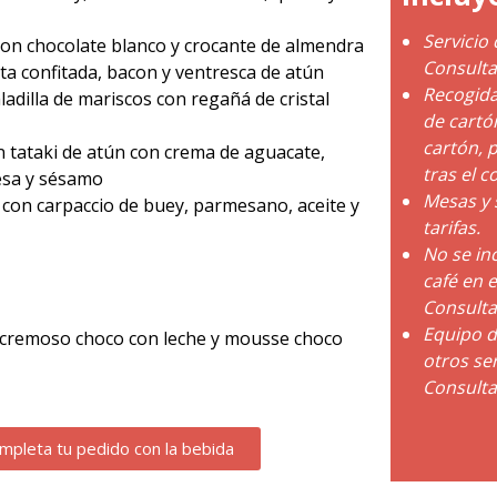
Servicio
on chocolate blanco y crocante de almendra
Consultar
ta confitada, bacon y ventresca de atún
Recogida
adilla de mariscos con regañá de cristal
de cartó
cartón, 
n tataki de atún con crema de aguacate,
tras el co
sa y sésamo
Mesas y s
 con carpaccio de buey, parmesano, aceite y
tarifas.
No se inc
café en 
Consultar
Equipo d
, cremoso choco con leche y mousse choco
otros ser
Consultar
mpleta tu pedido con la bebida